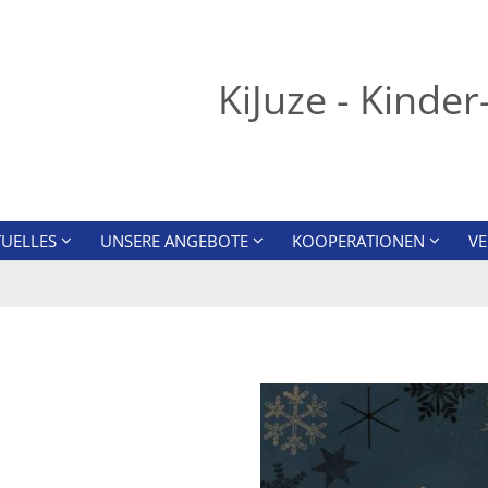
KiJuze - Kinde
TUELLES
UNSERE ANGEBOTE
KOOPERATIONEN
V