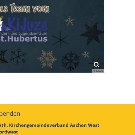
© KiJuze
penden
ath. Kirchengemeindeverband Aachen West
ordwest