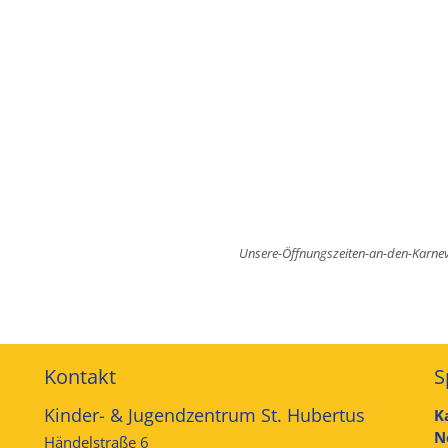
Unsere-Öffnungszeiten-an-den-Karne
Kontakt
S
Kinder- & Jugendzentrum St. Hubertus
K
N
Händelstraße 6