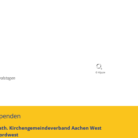
© Kijuze
valstagen
penden
ath. Kirchengemeindeverband Aachen West
ordwest